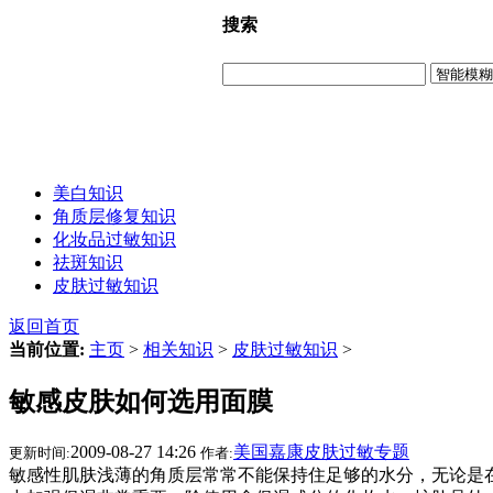
搜索
美白知识
角质层修复知识
化妆品过敏知识
祛斑知识
皮肤过敏知识
返回首页
当前位置:
主页
>
相关知识
>
皮肤过敏知识
>
敏感皮肤如何选用面膜
2009-08-27 14:26
美国嘉康皮肤过敏专题
更新时间:
作者:
敏感性肌肤浅薄的角质层常常不能保持住足够的水分，无论是