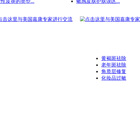
性皮炎的类型...
敏感皮肤护肤误区...
黄褐斑祛除
老年斑祛除
角质层修复
化妆品过敏