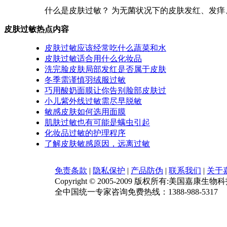
什么是皮肤过敏？ 为无菌状况下的皮肤发红、发痒、
皮肤过敏热点内容
皮肤过敏应该经常吃什么蔬菜和水
皮肤过敏适合用什么化妆品
洗完脸皮肤局部发红是否属于皮肤
冬季需谨慎羽绒服过敏
巧用酸奶面膜让你告别脸部皮肤过
小儿紫外线过敏需尽早脱敏
敏感皮肤如何选用面膜
肌肤过敏也有可能是螨虫引起
化妆品过敏的护理程序
了解皮肤敏感原因，远离过敏
免责条款
|
隐私保护
|
产品防伪
|
联系我们
|
关于
Copyright © 2005-2009 版权所有:美国嘉康生物
全中国统一专家咨询免费热线：1388-988-5317